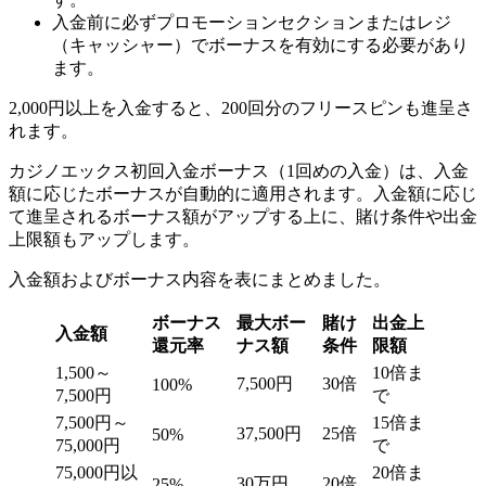
入金前に必ずプロモーションセクションまたはレジ
（キャッシャー）でボーナスを有効にする必要があり
ます。
2,000円以上を入金すると、200回分のフリースピンも進呈さ
れます。
カジノエックス初回入金ボーナス（1回めの入金）は、入金
額に応じたボーナスが自動的に適用されます。入金額に応じ
て進呈されるボーナス額がアップする上に、賭け条件や出金
上限額もアップします。
入金額およびボーナス内容を表にまとめました。
ボーナス
最大ボー
賭け
出金上
入金額
還元率
ナス額
条件
限額
1,500～
10倍ま
7,500円
30倍
100%
7,500円
で
7,500円～
15倍ま
37,500円
25倍
50%
75,000円
で
75,000円以
20倍ま
30万円
20倍
25%