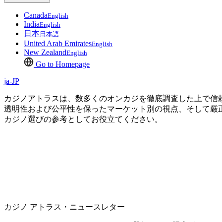
Canada
English
India
English
日本
日本語
United Arab Emirates
English
New Zealand
English
Go to Homepage
ja-JP
カジノアトラスは、数多くのオンカジを徹底調査した上で信
透明性および公平性を保ったマーケット別の視点、そして厳
カジノ選びの参考としてお役立てください。
カジノ アトラス・ニュースレター