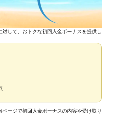
に対して、おトクな初回入金ボーナスを提供し
点
当ページで初回入金ボーナスの内容や受け取り