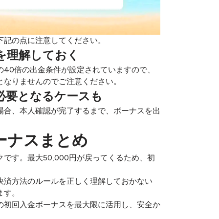
されない場合は、ボーナスマネーは取消しされます。
なります：
Dead or Alive 0%, Spribe: Mines, Plinko, Keno, Hilo,
下記の点に注意してください。
aming: Coins, Boxes &amp; Mines 0%, Mines系ゲーム 0%を除
ー含む）最大10%、ルーレット（全般）最大 5%、バカラ
を理解しておく
最大30%、プントバンコ 5%、オアシス・ポーカー 最大10%、
デム 10%。その他全ライブカジノゲーム 10%、その他の
の40倍の出金条件が設定されていますので、
となりませんのでご注意ください。
れたプレイヤーは、それによる勝利金は没収され、アカウ
必要となるケースも
場合、本人確認が完了するまで、ボーナスを出
ます。これらの除外ゲームは、サイト内でボーナスマネー
れらゲームをボーナスマネーでプレイする事は出来ませ
ーナスまとめ
mond Blitz、Golden Beauty、Lucky Fridays、
ls of India、Eye of the Kraken、Solar Queen、Solar
です。最大50,000円が戻ってくるため、初
429 Uncharted Seas、Mystery Joker 6000、1000xBusta、
。
決済方法のルールを正しく理解しておかない
これより高額のベットの勝利金は除去されます。また、ボー
ます。
場合やゲーム内でボーナススピンを購入する場合にも、こ
の初回入金ボーナスを最大限に活用し、安全か
イヤー様のみがご利用頂けます。