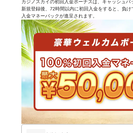
カジノスカイの初回入金ボーナスは、キャッシュバ
新規登録後、72時間以内に初回入金をすると、負けてし
入金マネーバックが進呈されます。