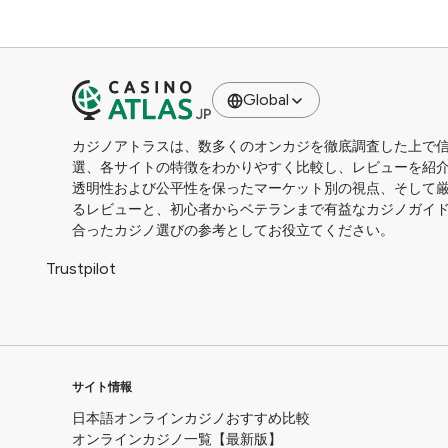
Global
カジノアトラスは、数多くのオンカジを徹底調査した上で
選、各サイトの特徴をわかりやすく比較し、レビューを紹
透明性および公平性を保ったマーケット別の視点、そして
るレビューと、初心者からベテランまで有益なカジノガイ
合ったカジノ選びの参考としてお役立てください。
Trustpilot
サイト情報
日本語オンラインカジノおすすめ比較
オンラインカジノ一覧【最新版】