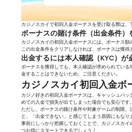
ボーナスマネーを獲得してから30日以内に賭け条件が満た
賭け条件の減額率は以下のリストに基づいて、ゲーム毎に異
スロットマシン最大100% (Blood Suckers 0%, The Wish Master 0%, 
カジノスカイで初回入金ボーナスを受け取る際は、
Dice, Goal, Mini Roulette &amp; Aviator 0%, Hacksaw G
く)、ブラックジャック（ポンツーン、ダブルエクスポージャ
ボーナスの賭け条件（出金条件）
（全般）最大5%、100 Bit Dice 0%、ビデオ・ポーカー
テキサス・ホールデム・ポーカー 最大10%、カジノ・ホール
カジノスカイの初回入金ボーナスには、ボーナス額
ゲーム最大100%。
この出金条件をクリアしなければ、ボーナスは獲得
スロットゲームにてボーナスマネーを乱用したことが証明さ
出金するには本人確認（KYC）が
ントを閉鎖される場合があります。
ボーナスを獲得しても、本人確認が求められている
一部のゲームは、ボーナスマネーでのプレイが禁止されてい
金することはできないため、ご注意ください。
でのプレイが出来ない設定となっており、プレイヤーは、こ
ん。
カジノスカイ初回入金ボ
ボーナスマネープレイ除外ゲーム：Blood Suckers、5 Families、Dia
Monkey God、Zombie Queen、Hong Bao、Midas Treasure、Pear
カジノ好きの初回入金ボーナスは、キャッシュバック
Temple、Solar King、The Wish Master、Beautiful Bones、1
めての入金で損失が出てしまった場合でも安心です
100 Bit Dice、Tower Quest
ただし、ボーナスの賭け条件や対象ゲームの制限、
ボーナスマネーによる賭けの最大賭け金は、675円です。
と、「出金できない」と感じてしまう原因にもなり
ナスマネーとリアルマネーの混ざったミックスベットをする
事前にしっかり把握しておくことで、カジノスカイ
の最大賭け金額が適用されます。
つお得にスタートできるでしょう！
初回入金マネーバックは、アカウント登録をされた新規プレ