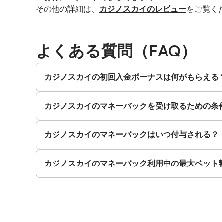
その他の詳細は、
カジノスカイのレビュー
をご覧く
初回入金マネーバックを受け取るには、18歳以上である必要
本キャンペーンの乱用や不正使用が発覚した場合、当社はお
る権利を持つものとします。
よくある質問（FAQ）
カジノスカイは、事前通告なく独自の判断で本キャンペーン
あります。
カジノスカイの初回入金ボーナスは何がもらえる
カジノスカイは、出金申請をされた際、アカウント内のボー
保有しています。
お客様はアカウントを1つのみ開設しこれを個人的に登録す
カジノスカイのマネーバックを受け取るための条
する場合、開設しようとする全ての賭けのためのアカウント
となります。
不正行為、またその疑いがあると当社の裁量にて判断された
カジノスカイのマネーバックはいつ付与される？
は残高の全額没収をさせて頂く場合があります。
カジノスカイの一般利用規約が適用されます。
カジノスカイのマネーバック利用中の最大ベット