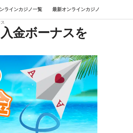
ンラインカジノ一覧
最新オンラインカジノ
ナス
回入金ボーナスを