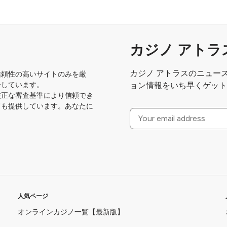
カジノ アト
カジノ アトラスのニュー
信頼性の高いサイトのみを厳
介しています。
ョン情報をいち早くゲット
厳正な審査基準により信頼でき
ドも提供しています。あなたに
人気ページ
オンラインカジノ一覧【最新版】