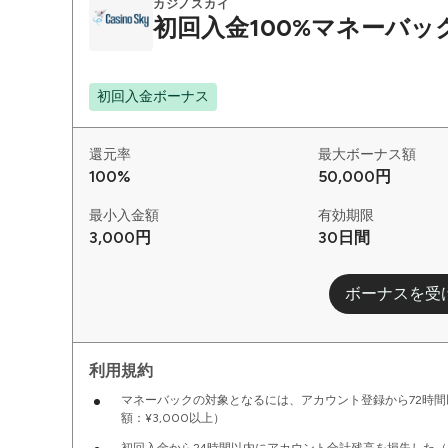
カジノスカイ
初回入金100%マネーバッ
初回入金ボーナス
還元率
最大ボーナス額
100%
50,000円
最小入金額
有効期限
3,000円
30日間
ボーナスを受
利用規約
マネーバックの対象となるには、アカウント登録から72時
額：¥3,000以上）