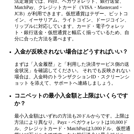
法定通貨では、Payz、ベガウォレット、銀行送金、
MatchPay、クレジットカード（VISA・Mastercard・
JCB）が利用できます。仮想通貨はテザー、ビットコ
イン、イーサリアム、ライトコイン、ドージコイン、
リップルに対応しています。カード・電子ウォレッ
ト・銀行送金・仮想通貨と幅広く揃っているため、自
分に合った方法を選べます。
入金が反映されない場合はどうすればいい？
まずは「入金履歴」と「利用した決済サービス側の送
金状況」を確認してください。 それでも反映されない
場合は、入金時のトランザクションID・スクリーンシ
ョット を添えて、サポートへ連絡しましょう。
コニベットの最小入金額と上限はいくらです
か？
最小入金額はいずれの方法も20ドルからです。上限は
方法により異なり、Payz・ベガウォレットは10,000ド
ル、クレジットカード・MatchPayは3,000ドル、仮想通