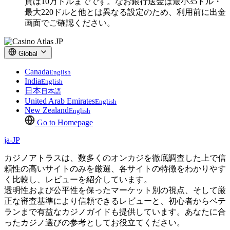
貨は10万ドルまでです。なお銀行送金は最小35ドル・
最大220ドルと他とは異なる設定のため、利用前に出金
画面でご確認ください。
Global
Canada
English
India
English
日本
日本語
United Arab Emirates
English
New Zealand
English
Go to Homepage
ja-JP
カジノアトラスは、数多くのオンカジを徹底調査した上で信
頼性の高いサイトのみを厳選、各サイトの特徴をわかりやす
く比較し、レビューを紹介しています。
透明性および公平性を保ったマーケット別の視点、そして厳
正な審査基準により信頼できるレビューと、初心者からベテ
ランまで有益なカジノガイドも提供しています。あなたに合
ったカジノ選びの参考としてお役立てください。