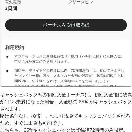
有効期限
フリースピン
3日間
ボーナスを受け取る
利用規約
本プロモーションは新規登録後３日以内（72時間以内）に初回入金、
申請された方にのみ適用されます。
期間中、本サイト登録後３日以内（72時間以内）に、初めて入金され
たプレイヤー様に限り、入金された金額の残高が、申請承認後７２時
間以内に、$1未満になれば、入金額の65%を付与いたします。
※新規登録後３日以降（72時間以降）の申請の場合は、通常のリベン
ジボーナスの条件である、入金額の５０％を付与いたします。
キャッシュバック型の初回入金ボーナスは、初回入金後に残高
カスタマーサービスの承認後から72時間以内に、新たに入金または出
が1ドル未満になった場合、入金額の 65% がキャッシュバック
金申請するとキャッシュバックが受け取れなくなります。
されます。
1ラウンドあたりでかけられる上限金額はライブカジノ：$25、スロッ
賭け条件なし（0倍）、つまり現金でキャッシュバックされる
トゲーム：$10
ため、すぐに出金も可能です。
※ボーナス購入型の購入上限額は$10までとなります。
こちらも、65%キャッシュバックは登録後72時間のみ限定。
最低購入金額が$10を超える機種はプレイ対象外となります。