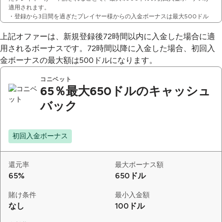
適用されます。
・登録から3日間を過ぎたプレイヤー様からの入金ボーナスは最大500ドル
となります。
・ボーナス適用後、賭け条件を満たすまで出金は不可となります。
上記オファーは、新規登録後72時間以内に入金した場合に適
・お一人様1回限り申請可能であり、入金額の全額をご申請いただく必要がご
用されるボーナスです。72時間以降に入金した場合、初回入
ざいます。
金ボーナスの最大額は500ドルになります。
・ボーナスの申請期限は入金当日23：59までです。
・ご申請後、審査部門が24時間以内インボックスに初回入金ボーナスのクー
ポンコードが送付されます。
コニベット
65％最大650ドルのキャッシュ
・本プロモーションを利用する場合の禁止ゲームは、Konibet公式サイトの
【利用規約ープロモーション7.】をご確認ください。各ゲームの左上にアイ
バック
コンがついているものは禁止ゲームです。
・プロモーションへの参加につきましては、Konibetの【利用規約ープロモー
ション2.】をご参照ください。【利用規約ープロモーション8.】にて記載さ
れている禁止行為を発見した場合、当カジノがボーナスとボーナスで得た勝
初回入金ボーナス
ち金を没収し、口座を直ちに閉鎖する権利を有します。
・ゲームの種類により、ベット額は異なる消化率で賭け条件に反映されます
ので、【利用規約ープロモーション5.】をご確認ください。
還元率
最大ボーナス額
※スロットゲーム：100%・ライブカジノ：20%
65%
650ドル
賭け条件
最小入金額
なし
100ドル