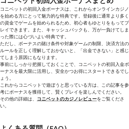
コニベット初回入金ボーナスまとめ
コニベットの初回入金ボーナスは、これからオンラインカジノ
を始める方にとって魅力的な特典です。登録後に通常より多く
の資金でゲームを始められるため、初心者もゆとりをもってプ
レイできます。また、キャッシュバックも、万が一負けてしま
った際には心づいよい特典です。
ただし、ボーナスの賭け条件や対象ゲームの制限、決済方法の
ルールを正しく理解しておかないと、「出金できない」と感じ
てしまう原因にもなります。
事前にしっかり把握しておくことで、コニベットの初回入金ボ
ーナスを最大限に活用し、安全かつお得にスタートできるでし
ょう。
これからコニベットで遊ぼうと思っている方は、この記事を参
考にボーナスを獲得して、賢くプレイを楽しんでください。
その他の詳細は、
コニベットのカジノレビュー
をご覧くださ
い。
よくある質問（FAQ）