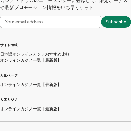
カジノ アトラスのニュースレターに登録して、限定ボーナス
や最新プロモーション情報をいち早くゲット！
サイト情報
日本語オンラインカジノおすすめ比較
オンラインカジノ一覧【最新版】
人気ページ
オンラインカジノ一覧【最新版】
人気カジノ
オンラインカジノ一覧【最新版】