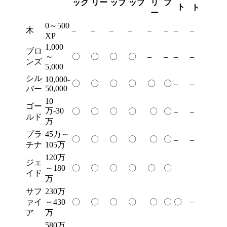
ック
リー
ップ
ップ
リ
プ
ト
ト
ー
0～500
木
–
–
–
–
–
–
–
–
XP
1,000
ブロ
～
〇
〇
〇
〇
–
–
–
–
ンズ
5,000
シル
10,000-
〇
〇
〇
〇
〇
〇
–
–
50,000
バー
10
ゴー
万-30
〇
〇
〇
〇
〇
〇
–
–
ルド
万
プラ
45万～
〇
〇
〇
〇
〇
〇
–
–
チナ
105万
120万
ジェ
～180
〇
〇
〇
〇
〇
〇
–
–
イド
万
サフ
230万
ァイ
～430
〇
〇
〇
〇
〇
〇
〇
–
ア
万
580万