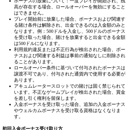
ボーナスの放棄について：一度プレイが開始され、残
高が存在する場合、ロールオーバーを無効にすること
はできません。
プレイ開始前に放棄した場合、ボーナスおよび関連す
る賭け条件は解除され、出金できるのは入金額のみと
なります。例：500ドルを入金し、500ドルのボーナス
を受け取った場合、賭けを放棄すると出金できる金額
は500ドルになります。
利用規約違反または不正行為が検出された場合、ボー
ナスおよび関連する利益は事前の通知なしに削除され
ることがあります。
ロールオーバー条件に基づいて付与されたボーナスは
譲渡不可であり、付与された通貨内で使用する必要が
あります。
アキュムレータースロットでの賭けは固く禁じられて
います。不正なゲームプレイが検出された場合、賞金
を差し引く権利を留保します。
入金ボーナスを受け取った場合、追加の入金ボーナス
やウェルカムボーナスを受け取る資格はなくなりま
す。
初回入金ボーナス受け取り方