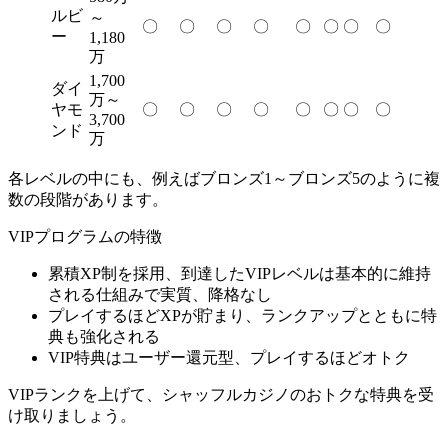
ルビ
～
〇
〇
〇
〇
〇
〇
〇
〇
ー
1,180
万
1,700
ダイ
万～
ヤモ
〇
〇
〇
〇
〇
〇
〇
〇
3,700
ンド
万
各レベルの中にも、例えばブロンズ1～ブロンズ5のように複
数の段階があります。
VIPプログラムの特徴
累積XP制を採用、到達したVIPレベルは基本的に維持
される仕組みで実質、降格なし
プレイするほどXPが貯まり、ランクアップとともに特
典も強化される
VIP特典はユーザー還元型、プレイするほどオトク
VIPランクを上げて、シャッフルカジノのおトクな特典を受
け取りましょう。