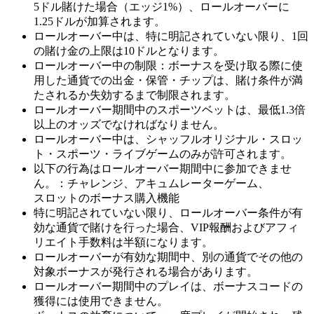
5ドル賭けた場合（エッジ1%）、ロールオーバーに
1.25ドルが加算されます。
ロールオーバー中は、特に明記されていない限り、1回
の賭け金の上限は10ドルとなります。
ロールオーバー中の制限：ボーナスを受け取る際に使
用した通貨での出金・保管・チップは、賭け条件が満
たされるか失効するまで制限されます。
ロールオーバー期間中のスポーツベットは、最低1.3倍
以上のオッズでなければなりません。
ロールオーバー中は、シャッフルオリジナル・スロッ
ト・スポーツ・ライブゲームのみが許可されます。
以下の行為はロールオーバー期間中に参加できませ
ん。：チャレンジ、アキュムレーターゲーム、
スロットのボーナス購入機能
特に明記されていない限り、ロールオーバー条件が有
効な通貨で賭けを行った場合、VIP報酬およびアフィ
リエイト手数料は半額になります。
ロールオーバーが有効な期間中、別の通貨でその他の
対象ボーナスが発行される場合があります。
ロールオーバー期間中のプレイは、ボーナスコードの
獲得には使用できません。