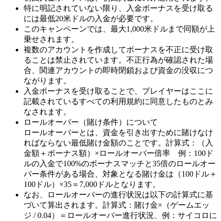
特に明記されていない限り、入金ボーナスを受け取る
には最低20米ドルの入金が必要です。
このキャンペーンでは、最大1,000米ドルまで同額が上
乗せされます。
複数のアカウントを作成してボーナスを不正に受け取
ることは禁止されています。不正行為が確認された場
合、関連アカウントの即時閉鎖および資金の没収につ
ながります。
入金ボーナスを受け取ることで、プレイヤーはここに
記載されているすべての利用規約に同意したものとみ
なされます。
ロールオーバー（賭け条件）について
ロールオーバーとは、資金を引き出すために賭けなけ
ればならない最低賭け金額のことです。計算式：（入
金額＋ボーナス額）×ロールオーバー倍率 例：100ド
ルの入金で100%のボーナスマッチと35倍のロールオー
バー条件がある場合、対象となる賭け金は（100ドル＋
100ドル）×35＝7,000ドルとなります。
なお、ロールオーバーの進行状況は以下の計算式に基
づいて算出されます。計算式：賭け金×（ゲームエッ
ジ / 0.04）＝ロールオーバー進行状況、例：サイコロに