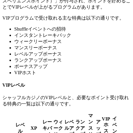
スペリエンスポイント）」が付与され、ポイントを貯めるこ
とでVIPレベルが上がるプログラムがあります。
VIPプログラムで受け取れる主な特典は以下の通りです。
Shuffleイベントへの招待
インスタントレーキバック
ウィークリーボーナス
マンスリーボーナス
レベルアップボーナス
ランクアップボーナス
ボーナスアップ
VIPホスト
VIPレベル
シャッフルカジノのVIPレベルと、必要なポイント受け取れ
る特典の一覧は以下の通りです。
マ
イ
VIP
レー
ウィ
レベ
ラン
ン
ア
ホ
レベ
ベ
XP
キバ
ーク
ルア
クア
ス
ッ
ス
ル
ン