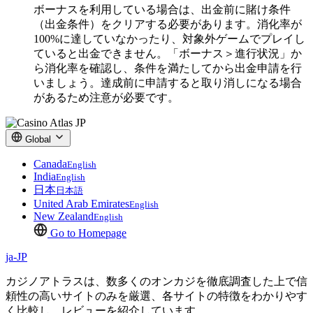
ボーナスを利用している場合は、出金前に賭け条件
（出金条件）をクリアする必要があります。消化率が
100%に達していなかったり、対象外ゲームでプレイし
ていると出金できません。「ボーナス＞進行状況」か
ら消化率を確認し、条件を満たしてから出金申請を行
いましょう。達成前に申請すると取り消しになる場合
があるため注意が必要です。
Global
Canada
English
India
English
日本
日本語
United Arab Emirates
English
New Zealand
English
Go to Homepage
ja-JP
カジノアトラスは、数多くのオンカジを徹底調査した上で信
頼性の高いサイトのみを厳選、各サイトの特徴をわかりやす
く比較し、レビューを紹介しています。