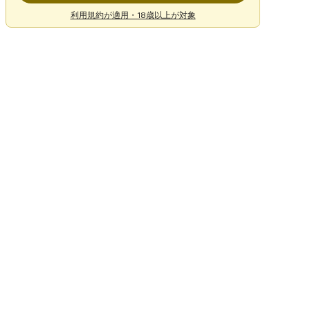
利用規約が適用・18歳以上が対象