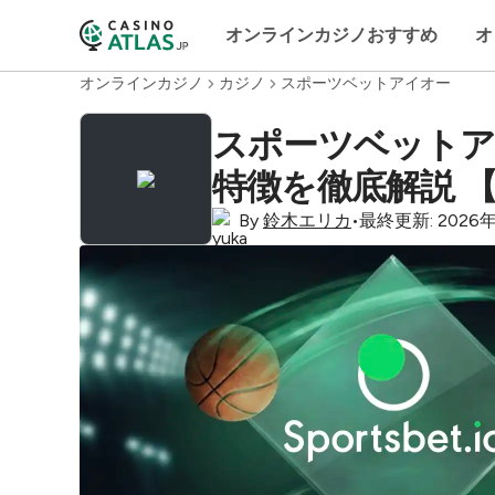
オンラインカジノおすすめ
オ
オンラインカジノ
カジノ
スポーツベットアイオー
スポーツベットアイオ
特徴を徹底解説 
By
鈴木エリカ
•
最終更新:
2026