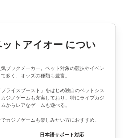
ットアイオー につい
人気ブックメーカー。ベット対象の競技やイベン
して多く、オッズの種類も豊富。
「プライスブースト」をはじめ独自のベットシス
。カジノゲームも充実しており、特にライブカジ
ームからレアなゲームも遊べる。
ーでカジノゲームも楽しみたい方におすすめ。
日本語サポート対応