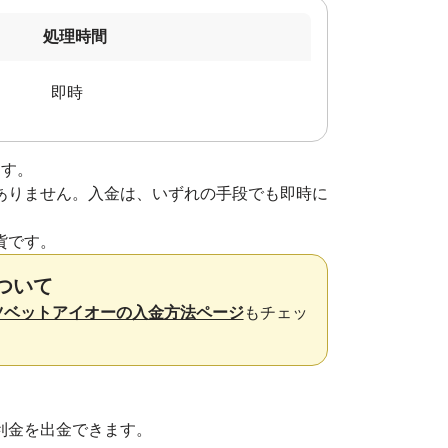
処理時間
即時
ます。
ありません。入金は、いずれの手段でも即時に
貨です。
ついて
ツベットアイオーの入金方法ページ
もチェッ
利金を出金できます。