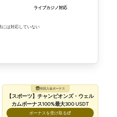
ライブカジノ対応
法には対応していない
初回入金ボーナス
【スポーツ】チャンピオンズ・ウェル
カムボーナス100%最大300 USDT
ボーナスを受け取る