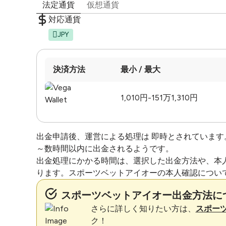
法定通貨
仮想通貨
対応通貨
JPY
決済方法
最小 / 最大
1,010円-151万1,310円
出金申請後、運営による処理は 即時とされていま
～数時間以内に出金されるようです。
出金処理にかかる時間は、選択した出金方法や、本
ります。スポーツベットアイオーの本人確認につい
スポーツベットアイオー出金方法に
さらに詳しく知りたい方は、
スポー
ク！