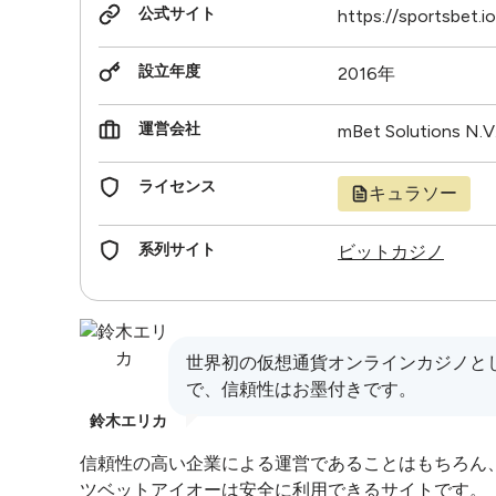
公式サイト
https://sportsbet.io
設立年度
2016年
運営会社
mBet Solutions N.V
ライセンス
キュラソー
系列サイト
ビットカジノ
世界初の仮想通貨オンラインカジノと
で、信頼性はお墨付きです。
鈴木エリカ
信頼性の高い企業による運営であることはもちろん
ツベットアイオーは安全に利用できるサイトです。