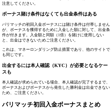
注意してください。
ボーナス賭け条件はなくても出金条件はある
パリマッチの初回入金ボーナスには賭け条件は付帯しません
が、ボーナスを獲得するために入金した額に対して、出金条
件が付きます。入金額と同額（1倍）を賭けに使用しない
と、出金はできないためご注意ください。
これは、マネーロンダリング防止措置であり、他のサイトで
も同じです。
出金するには本人確認（KYC）が必要となるケー
スも
本人確認が求められている場合、本人確認が完了するまで、
ボーナスおよびボーナスから発生した勝利金は出金できない
ため、ご注意ください。
パリマッチ初回入金ボーナスまとめ