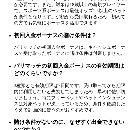
が必要です。また、対象は18歳以上の新規プレイヤー
で、スポーツ系ボーナスは最低オッズ1.5以上のベット
が条件となります。少額から受け取れるため、初めて
の方でも気軽にボーナスを活用できます。
初回入金ボーナスの賭け条件は？
パリマッチの初回入金ボーナスは、キャッシュボーナ
スで受け取ったボーナスに賭け条件は付帯しません。
パリマッチの初回入金ボーナスの有効期限は
どのくらいですか？
3種類とも有効期限は7日間です。受け取ってから期限
内に利用しないと失効してしまうため、早めに使い切
りましょう。特にフリーベットやベットインシュラン
スは対象ベットが決まっているため、条件を確認した
うえで計画的に使うのがおすすめです。
賭け条件がないのに、なぜすぐ出金できない
のですか？