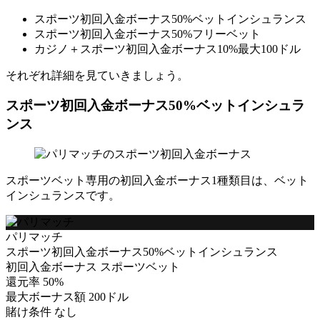
スポーツ初回入金ボーナス50%ベットインシュランス
スポーツ初回入金ボーナス50%フリーベット
カジノ＋スポーツ初回入金ボーナス10%最大100ドル
それぞれ詳細を見ていきましょう。
スポーツ初回入金ボーナス50%ベットインシュラ
ンス
スポーツベット専用の初回入金ボーナス1種類目は、ベット
インシュランスです。
パリマッチ
スポーツ初回入金ボーナス50%ベットインシュランス
初回入金ボーナス
スポーツベット
還元率
50%
最大ボーナス額
200ドル
賭け条件
なし