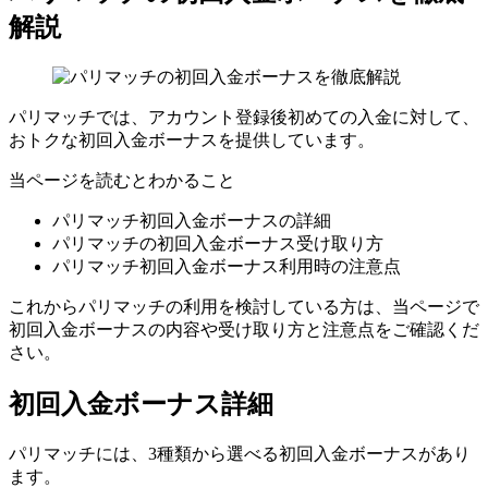
解説
パリマッチでは、アカウント登録後初めての入金に対して、
おトクな初回入金ボーナスを提供しています。
当ページを読むとわかること
パリマッチ初回入金ボーナスの詳細
パリマッチの初回入金ボーナス受け取り方
パリマッチ初回入金ボーナス利用時の注意点
これからパリマッチの利用を検討している方は、当ページで
初回入金ボーナスの内容や受け取り方と注意点をご確認くだ
さい。
初回入金ボーナス詳細
パリマッチには、3種類から選べる初回入金ボーナスがあり
ます。