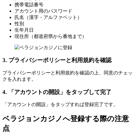
携帯電話番号
アカウント用のパスワード
氏名（漢字・アルファベット）
性別
生年月日
現住所（都道府県から番地まで）
3. プライバシーポリシーと利用規約を確認
プライバシーポリシーと利用規約を確認の上、同意のチェッ
クを入れます。
4. 「アカウントの開設」をタップして完了
「アカウントの開設」をタップすれば登録完了です。
ベラジョンカジノへ登録する際の注意
点