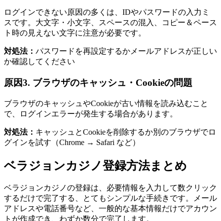
ログインできない原因の多くは、IDやパスワードの入力ミ
スです。大文字・小文字、スペースの混入、コピー＆ペース
ト時の見えない文字に注意が必要です。
対処法：
パスワードを再設定するかメールアドレスが正しい
か確認してください
原因3. ブラウザのキャッシュ・Cookieの問題
ブラウザのキャッシュやCookieが古い情報を読み込むこと
で、ログインエラーが発生する場合があります。
対処法：
キャッシュとCookieを削除するか別のブラウザでロ
グインを試す（Chrome → Safari など）
ベラジョンカジノ登録方法まとめ
ベラジョンカジノの登録は、必要情報を入力して数クリック
するだけで完了する、とてもシンプルな手続きです。メール
アドレスや電話番号など、一般的な基本情報だけでアカウン
トが作成でき、わずか数分で完了します。