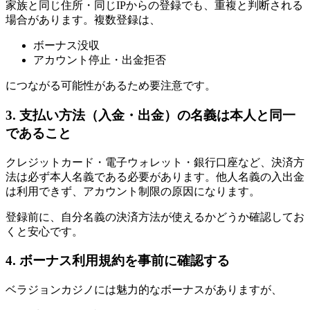
家族と同じ住所・同じIPからの登録でも、重複と判断される
場合があります。複数登録は、
ボーナス没収
アカウント停止・出金拒否
につながる可能性があるため要注意です。
3. 支払い方法（入金・出金）の名義は本人と同一
であること
クレジットカード・電子ウォレット・銀行口座など、決済方
法は必ず本人名義である必要があります。他人名義の入出金
は利用できず、アカウント制限の原因になります。
登録前に、自分名義の決済方法が使えるかどうか確認してお
くと安心です。
4. ボーナス利用規約を事前に確認する
ベラジョンカジノには魅力的なボーナスがありますが、