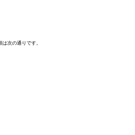
順は次の通りです。