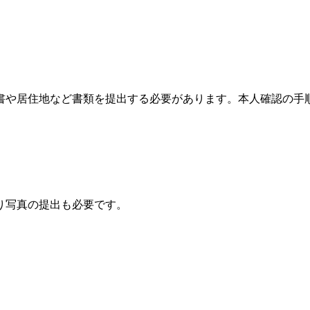
書や居住地など書類を提出する必要があります。本人確認の手
り写真の提出も必要です。