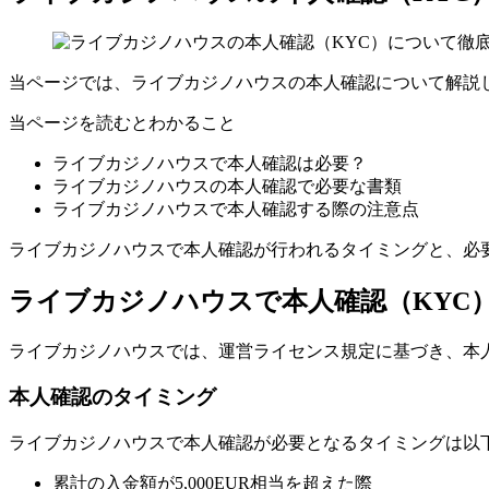
当ページでは、ライブカジノハウスの本人確認について解説
当ページを読むとわかること
ライブカジノハウスで本人確認は必要？
ライブカジノハウスの本人確認で必要な書類
ライブカジノハウスで本人確認する際の注意点
ライブカジノハウスで本人確認が行われるタイミングと、必
ライブカジノハウスで本人確認（KYC
ライブカジノハウスでは、運営ライセンス規定に基づき、本
本人確認のタイミング
ライブカジノハウスで本人確認が必要となるタイミングは以
累計の入金額が5,000EUR相当を超えた際