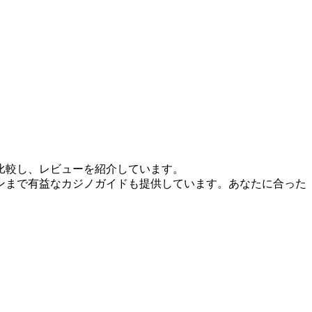
比較し、レビューを紹介しています。
ンまで有益なカジノガイドも提供しています。あなたに合った