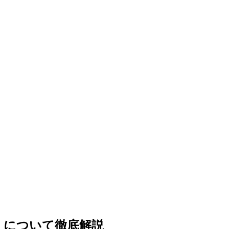
）について徹底解説