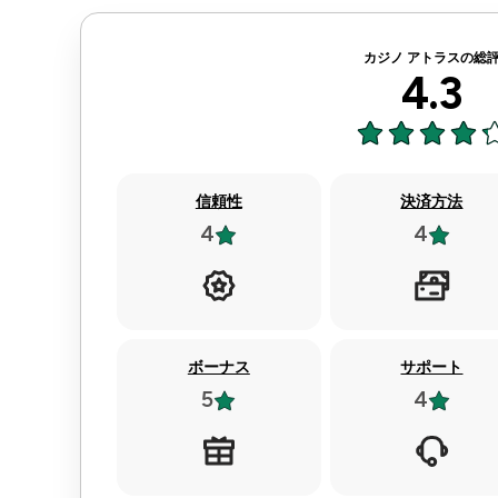
カジノ アトラスの総
4.3
信頼性
決済方法
4
4
ボーナス
サポート
5
4