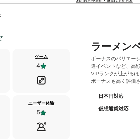
利用規約が適用・18歳以上が対象
評
ラーメンベ
ゲーム
ボーナスのバリエー
4
選イベントなど、高
VIPランクが上がる
ボーナスも高く評価
日本円対応
ユーザー体験
仮想通貨対応
5