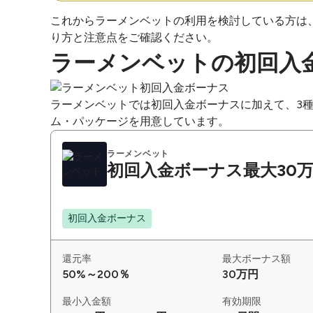
これからラーメンベットの利用を検討している方は
り方と注意点をご確認ください。
ラーメンベットの初回入
ラーメンベットでは初回入金ボーナスに加えて、3
ム・パッケージを用意しています。
ラーメンベット
初回入金ボーナス最大30
初回入金ボーナス
還元率
最大ボーナス額
50%～200％
30万円
最小入金額
有効期限