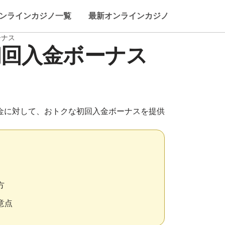
ンラインカジノ一覧
最新オンラインカジノ
ーナス
初回入金ボーナス
金に対して、おトクな初回入金ボーナスを提供
方
意点