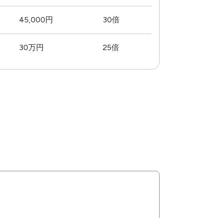
45,000円
30倍
30万円
25倍