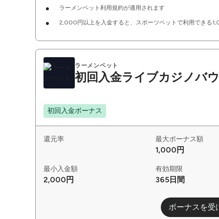
ラーメンベット利用規約が適用されます
2,000円以上を入金すると、スポーツベットで利用できる1
ラーメンベット
初回入金ライブカジノバ
初回入金ボーナス
還元率
最大ボーナス額
1,000円
最小入金額
有効期限
2,000円
365日間
ボーナスを受