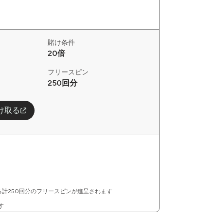
賭け条件
20倍
フリースピン
250回分
け取る
inで使える計250回分のフリースピンが進呈されます
す