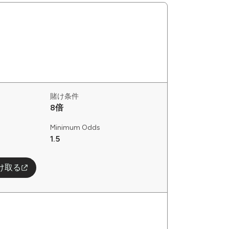
賭け条件
8倍
Minimum Odds
1.5
け取る