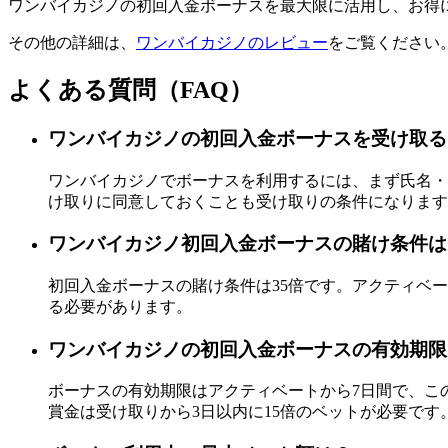
ワンバイカジノの初回入金ボーナスを最大限に活用し、お得
その他の詳細は、
ワンバイカジノのレビュー
をご覧ください
よくある質問（FAQ）
ワンバイカジノの初回入金ボーナスを受け取る
ワンバイカジノでボーナスを利用するには、まず氏名・
け取りに同意しておくことも受け取りの条件になります
ワンバイカジノ初回入金ボーナスの賭け条件は
初回入金ボーナスの賭け条件は35倍です。アクティベ
る必要があります。
ワンバイカジノの初回入金ボーナスの有効期限
ボーナスの有効期限はアクティベートから7日間で、こ
賞金は受け取りから3日以内に15倍のベットが必要で