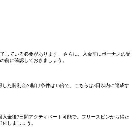
了している必要があります。 さらに、入金前にボーナスの受
の前に確認しておきましょう。
得した勝利金の賭け条件は15倍で、こちらは3日以内に達成す
回入金後7日間アクティベート可能で、フリースピンから得た
消化しましょう。