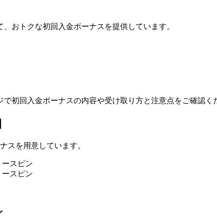
て、おトクな初回入金ボーナスを提供しています。
ジで初回入金ボーナスの内容や受け取り方と注意点をご確認く
細
ーナスを用意しています。
リースピン
リースピン
ン