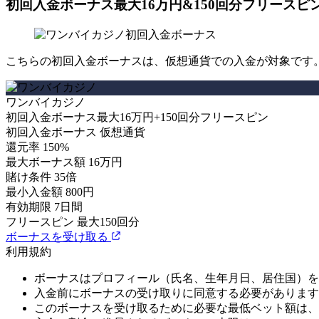
初回入金ボーナス最大16万円&150回分フリースピ
こちらの初回入金ボーナスは、仮想通貨での入金が対象です
ワンバイカジノ
初回入金ボーナス最大16万円+150回分フリースピン
初回入金ボーナス
仮想通貨
還元率
150%
最大ボーナス額
16万円
賭け条件
35倍
最小入金額
800円
有効期限
7日間
フリースピン
最大150回分
ボーナスを受け取る
利用規約
ボーナスはプロフィール（氏名、生年月日、居住国）を
入金前にボーナスの受け取りに同意する必要があります
このボーナスを受け取るために必要な最低ベット額は、80