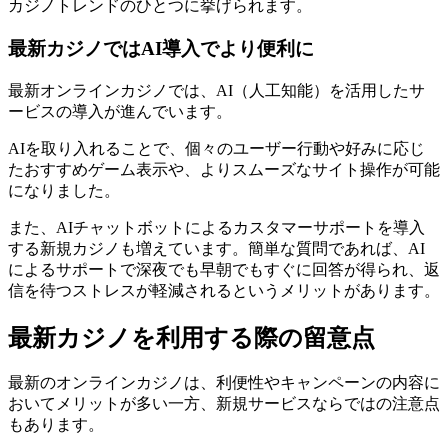
カジノトレンドのひとつに挙げられます。
最新カジノではAI導入でより便利に
最新オンラインカジノでは、AI（人工知能）を活用したサ
ービスの導入が進んでいます。
AIを取り入れることで、個々のユーザー行動や好みに応じ
たおすすめゲーム表示や、よりスムーズなサイト操作が可能
になりました。
また、AIチャットボットによるカスタマーサポートを導入
する新規カジノも増えています。簡単な質問であれば、AI
によるサポートで深夜でも早朝でもすぐに回答が得られ、返
信を待つストレスが軽減されるというメリットがあります。
最新カジノを利用する際の留意点
最新のオンラインカジノは、利便性やキャンペーンの内容に
おいてメリットが多い一方、新規サービスならではの注意点
もあります。