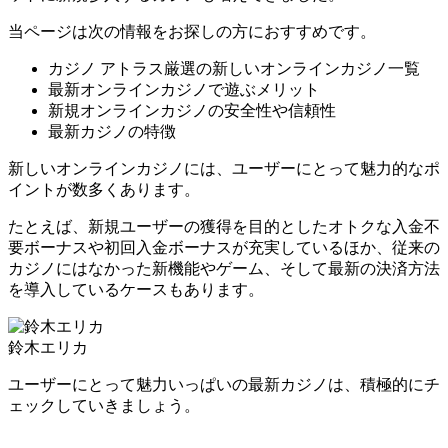
当ページは次の情報をお探しの方におすすめです。
カジノ アトラス厳選の新しいオンラインカジノ一覧
最新オンラインカジノで遊ぶメリット
新規オンラインカジノの安全性や信頼性
最新カジノの特徴
新しいオンラインカジノには、ユーザーにとって魅力的なポ
イントが数多くあります。
たとえば、新規ユーザーの獲得を目的としたオトクな入金不
要ボーナスや初回入金ボーナスが充実しているほか、従来の
カジノにはなかった新機能やゲーム、そして最新の決済方法
を導入しているケースもあります。
鈴木エリカ
ユーザーにとって魅力いっぱいの最新カジノは、積極的にチ
ェックしていきましょう。