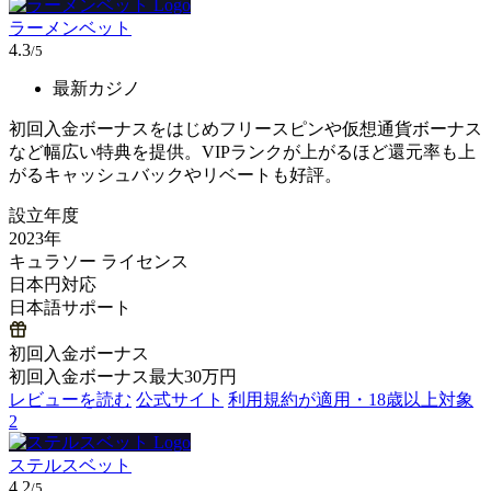
ラーメンベット
4.3
/5
最新カジノ
初回入金ボーナスをはじめフリースピンや仮想通貨ボーナス
など幅広い特典を提供。VIPランクが上がるほど還元率も上
がるキャッシュバックやリベートも好評。
設立年度
2023年
キュラソー ライセンス
日本円対応
日本語サポート
初回入金ボーナス
初回入金ボーナス最大30万円
レビューを読む
公式サイト
利用規約が適用・18歳以上対象
2
ステルスベット
4.2
/5