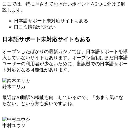
ここでは、特に押さえておきたいポイントを2つに分けて解
説します。
日本語サポート未対応サイトもある
口コミ情報が少ない
日本語サポート未対応サイトもある
オープンしたばかりの最新カジノでは、日本語サポートを導
入していないサイトもあります。オープン当初はまだ日本語
ユーザーの利用者が少ないために、翻訳機での日本語サポー
ト対応となる可能性があります。
鈴木エリカ
最近はAI翻訳の機能も向上しているので、「あまり気にな
らない」という方も多いですよね。
中村ユウジ