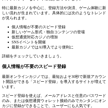
特に最新カジノを中心に、登録方法や決済、ゲーム体験に新
しい流れが生まれています。具体的には次のようなトレンド
が見られます。
個人情報が不要のスピード登録
新しいゲーム形式・独自コンテンツの登場
仮想通貨対応カジノの増加
SNSイベントを開催
最新カジノではAI導入でより便利に
詳細をチェックしていきましょう。
個人情報が不要のスピード登録
最新オンラインカジノでは、最短およそ30秒で新規アカウン
ト開設ができる「スピード登録」を導入するサイトが増えて
います。
スピード登録を使えば、メールアドレスと任意のパスワード
のみ、または仮想通貨ウォレット接続のみでカンタンにオン
カジに登録ができることで、ユーザーにも人気です。