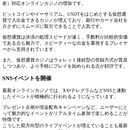
産）対応オンラインカジノの増加です。
ビットコインやイーサリアム、USDTをはじめとする仮想通
貨で入出金できるカジノが増えており、銀行やカード会社を
介さずにスムーズに取引できることで人気です。
仮想通貨は決済の処理スピードが速く、手数料が比較的安価
である点も魅力で、スピーディーな出金を重視するプレイヤ
ーから支持されています。
また、仮想通貨カジノはウォレット接続型の登録方式が普及
しつつあり、より手軽にプレイを始められる点が好評です。
SNSイベントを開催
最新オンラインカジノでは、XやテレグラムなどSNSと連動
したイベントが積極的に行われるようになっています。
プレゼント企画や現金配布キャンペーンなど、ユーザーにと
って魅力的なイベントがリアルタイム参加で楽しめることが
特徴です。
こうした双方向型のライブイベントが増えていることも最新