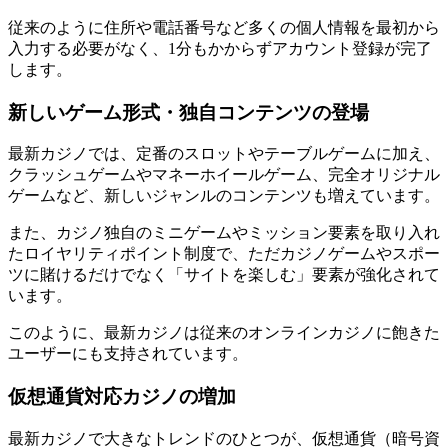
従来のように住所や電話番号など多くの個人情報を最初から
入力する必要がなく、1分もかからずアカウント登録が完了
します。
新しいゲーム形式・独自コンテンツの登場
最新カジノでは、定番のスロットやテーブルゲームに加え、
クラッシュゲームやマネーホイールゲーム、完全オリジナル
ゲームなど、新しいジャンルのコンテンツも増えています。
また、カジノ独自のミニゲームやミッション要素を取り入れ
たロイヤリティポイント制度で、ただカジノゲームやスポー
ツに賭けるだけでなく「サイトを楽しむ」要素が強化されて
います。
このように、最新カジノは従来のオンラインカジノに飽きた
ユーザーにも支持されています。
仮想通貨対応カジノの増加
最新カジノで大きなトレンドのひとつが、仮想通貨（暗号資