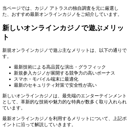
当ページでは、カジノ アトラスの独自調査を元に厳選し
た、おすすめ最新オンラインカジノをご紹介しています。
新しいオンラインカジノで遊ぶメリッ
ト
新規オンラインカジノで遊ぶ主なメリットは、以下の通りで
す。
最新技術による高品質な演出・グラフィック
新規参入カジノが展開する競争力の高いボーナス
スマホ・モバイル端末に最適化
最新のセキュリティ対策で安全性が高い
新しいオンラインカジノは、最先端のエンターテインメント
として、革新的な技術や魅力的な特典が数多く取り入れられ
ています。
最新オンラインカジノを利用するメリットについて、上記ポ
イントに沿って解説していきます。