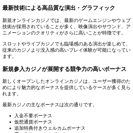
最新技術による高品質な演出・グラフィック
新規オンラインカジノでは、最新のゲームエンジンやウェブ
技術が採用されていることが多く、映像演出やサウンド、ア
ニメーションのクオリティがさらに高いことが特徴です。
スロットやライブカジノでも臨場感のある演出が楽しめて、
従来のカジノより没入感の高いプレイ体験が可能になってい
ます。
新規参入カジノが展開する競争力の高いボーナス
新しくオープンしたオンラインカジノは、ユーザー獲得のた
めにより魅力的なボーナスを提供しているケースが多く見ら
れます。
最新カジノの主なボーナスは次の通りです。
入金不要ボーナス
仮想通貨ボーナス
追加特典付きウェルカムボーナス