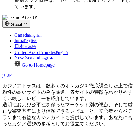
最新カジノ情報は、当ページにて随時アップデートし
ています。
Global
Canada
English
India
English
日本
日本語
United Arab Emirates
English
New Zealand
English
Go to Homepage
ja-JP
カジノアトラスは、数多くのオンカジを徹底調査した上で信
頼性の高いサイトのみを厳選、各サイトの特徴をわかりやす
く比較し、レビューを紹介しています。
透明性および公平性を保ったマーケット別の視点、そして厳
正な審査基準により信頼できるレビューと、初心者からベテ
ランまで有益なカジノガイドも提供しています。あなたに合
ったカジノ選びの参考としてお役立てください。