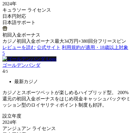
2024年
キュラソー ライセンス
日本円対応
日本語サポート
初回入金ボーナス
カジノ初回入金ボーナス最大34万円+380回分フリースピン
レビューを読む
公式サイト
利用規約が適用・18歳以上対象
5
ゴールデンパンダ
4
/5
最新カジノ
カジノとスポーツベットが楽しめるハイブリッド型。 200%
還元の初回入金ボーナスをはじめ現金キャッシュバックやミ
ッション型のロイヤリティポイント制度も好評。
設立年度
2024年
アンジュアン ライセンス